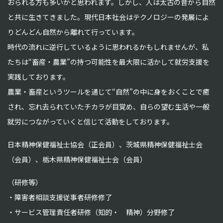
おられる方も多いかと思われます。しかし、人は太古の昔から自然
と共に生きてきました。現代日本社会はテクノロジーの発展によ
りどんどん自然から離れて行っています。
時代の流れに逆行しているように思われるかもしれませんが、私
たちは“畜産・農業”の持つ可能性を最大限に活かして就労支援を
実践しております。
農業・畜産というツールを通じて“自然”の中に身をおくことで癒
され、忘れ去られていたチカラが目覚め、自らの望む生活や一般
就労につながっていくと信じて活動をしております。
日本精神保健福祉士協会（正会員）、茨城県精神保健福祉士会
（会員）、栃木県精神保健福祉士会（会員）
（研修等）
障害者相談支援従事者研修修了
サービス管理責任者研修（知的・ 精神）分野修了