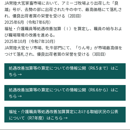
JA常陸大宮家畜市場において、アミーゴ牧場より出荷した「良
雄」号が、去勢の部に出荷された牛の中で、最高価格にて落札さ
れ、優良出荷者賞の栄誉を受ける（2回目）
2025年6月（令和7年6月）
福祉・介護職員等処遇改善加算（Ⅰ）を算定し、職員の給与およ
び職場環境の改善を進める。
2025年10月（令和7年10月）
JA常陸大宮セリ市場、牝牛部門にて、「りん号」が市場最高値を
つけて落札され、優良出荷者賞の栄誉を受ける（3回目）
処遇改善加算等の算定についての情報公開（R6.5まで）はこ
ちら →
処遇改善加算等の算定についての情報公開（R6.6から）はこ
ちら →
福祉・介護職員等処遇改善加算算定における取組状況の公表
について（R7年度）はこちら →