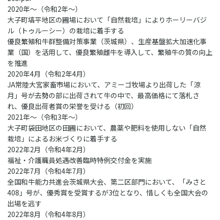
2020年〜（令和2年〜）
大子町塙平地区の圃場において「自然栽培」によりホーリーバジ
ル（トゥルーシー）の栽培に着手する
優良繁殖和牛群整備対策事業（茨城県）、生産基盤拡大加速化事
業（国）を活用して、優良繁殖雌牛を導入して、繁殖牛の質の向上
を推進
2020年4月（令和2年4月）
JA常陸大宮家畜市場において、アミーゴ牧場より出荷した「涼
月」号が去勢の部に出荷されて牛の中で、最高価格にて落札さ
れ、優良出荷者賞の栄誉を受ける（初回）
2021年～（令和3年〜）
大子町袋田地区の田圃において、農薬や肥料を使用しない「自然
栽培」によるお米づくりに着手する
2022年2月（令和4年2月）
福祉・介護職員処遇改善臨時特例交付金を実施
2022年7月（令和4年7月）
全国和牛能力共進会茨城県大会、第二区部門において、「みさと
408」号が、優秀賞を受賞するが3位となり、惜しくも全国大会の
出場を逃す
2022年8月（令和4年8月）