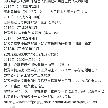
茨城県新規繁殖和牛経営入門講座の実習生受け入れ開始
2014年（平成26年12月）
認定農業者（26-12号）として大子町より認定を受ける
2015年（平成27年10月）
家畜商として免許登録（第27茨畜1号）
2016年（平成28年1月）
就労移行支援事業所 認可（定員6名）
2017年（平成29年4月）
就労定着支援体制加算・就労支援関係研修修了加算 算定
2018年（平成30年11月）
就労定着支援事業の指定を受け開設
2019年（令和元年10月）
福祉・介護職員処遇改善特定加算（（特））
就労継続支援Ｂ型事業所工賃向上アドバイザー事業を活用して、
更なる利用者工賃の向上を推進
就労継続支援事業所生産活動支援事業を活用して、牧場作業のス
マート畜産・農業化を推進
農林水産省より、「農福連携」推進の一環により、先行実践事例と
して農林水産省のホームページに掲載して頂く
https://www.maff.go.jp/j/nousin/kouryu/attach/pdf/kourei-
205.pdf