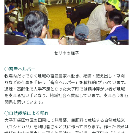
セリ市の様子
◯畜産ヘルパー
牧場内だけでなく地域の畜産農家へ赴き、給餌・肥え出し・草刈
りなどの仕事を手伝う「畜産ヘルパー」を積極的に行っています。
過疎・高齢化で人手不足となった大子町では精神障がい者が地域
を支える担い手となり、地域社会へ貢献しています。支え合う相互
関係も築いています。
◯自然栽培による稲作
大子町袋田地区の田圃にて無農薬、無肥料で栽培する自然栽培米
（コシヒカリ）を利用者さんと共に作っております。作ったお米は