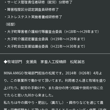
サービス管理責任者研修（就労）分野修了
障害程度区分認定調査員研修修了
ストレステスト実施者養成研修修了
（経歴）
大子町障害者介護給付等審査会委員（Ｈ18年～Ｈ29年まで）
大子町介護認定審査会委員（Ｈ19年～Ｈ29年まで）
大子町自立支援協議会委員（Ｈ21年～Ｈ30年まで）
◆
牧場部門 支援員 家畜人工授精師 松尾誠志
MINA AMIGO 牧場部門担当の松尾です。2014年（H26年）4月よ
り、この事業所で働かせて頂いてます。利用者さん達と牧場を盛り
上げたり、就労の手助けや、また自分の持つ知識や技術が役に立
てたらと思い九州から来ました。
私たちは牛の餌やり・肥出し（糞だし）・餌作りなどを通じて農
業・労働経験をして頂いたり、皆さんとミーティング・作業（牛作